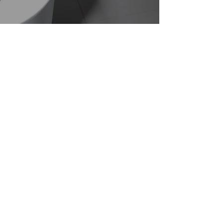
ENKELE REALISATIES
BENT U OP ZOEK NAAR EEN
SPECIALIST IN
VERBOUWINGSWERKEN IN
OOST-VLAANDEREN?
Vertrouw op Caslo Renovaties. Maak